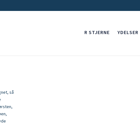
R STJERNE
YDELSER
gnet, så
e
ørsten,
øen,
byde