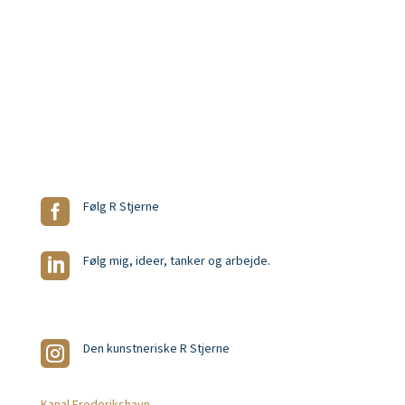
So Me

Følg R Stjerne

Følg mig, ideer, tanker og arbejde.

Den kunstneriske R Stjerne
Presse
Kanal Frederikshavn