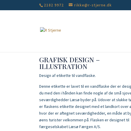
2182 9972
rikke@r-stjerne.dk
GRAFISK DESIGN –
ILLUSTRATION
Design af etikette til vandflaske.
Denne etikette er lavet til en vandflaske der er desi
du med den i hånden kan finde nogle af de små sjov
seværdighedder Læsø byder på. Udover at slukke t
er flaskens etikette designet med et landkort over 
hvor der er aftegnet seværdighedder, en måde at 
øens turister velkommen på. Flasken er designet til
færgeselskabet Læsø Færgen A/S.