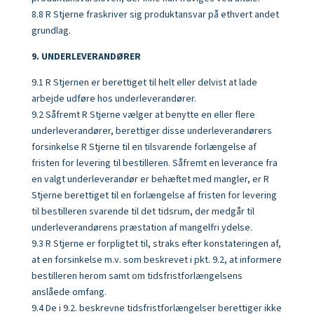
8.8 R Stjerne fraskriver sig produktansvar på ethvert andet
grundlag.
9. UNDERLEVERANDØRER
9.1 R Stjernen er berettiget til helt eller delvist at lade
arbejde udføre hos underleve­randører.
9.2 Såfremt R Stjerne vælger at benytte en eller flere
underleverandører, berettiger disse underleverandørers
forsinkelse R Stjerne til en tilsvarende forlængelse af
fristen for levering til bestilleren. Såfremt en leverance fra
en valgt underleverandør er behæftet med mangler, er R
Stjerne berettiget til en forlængelse af fristen for leve­ring
til bestilleren svarende til det tidsrum, der medgår til
underleverandørens præstation af mangelfri ydelse.
9.3 R Stjerne er forpligtet til, straks efter konstateringen af,
at en forsinkelse m.v. som beskrevet i pkt. 9.2, at informere
bestilleren herom samt om tidsfristforlængelsens
anslåede omfang.
9.4 De i 9.2. beskrevne tidsfristforlængelser berettiger ikke