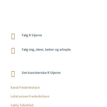
Privatlivspolitik
Forretningsbetingelser webshop
So Me

Følg R Stjerne

Følg mig, ideer, tanker og arbejde.

Den kunstneriske R Stjerne
Presse
Kanal Frederikshavn
Lokal avisen Frederikshavn
Sæby folkeblad