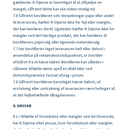
gældende. R Stjerne er berettiget til at afhjælpe en
mangel, såfremt dette kan ske inden rimelig tid.
7.6 Såfremt bestilleren selv tilvejebringer papir eller andet
til leverancen, hæfter R Stjerne ikke for fejl eller mangler,
der kan henføres dertil. Ligeledes hæfter R Stjerne ikke for
mangler ved det færdige produkt, der kan henføres til
bestillerens papirvalg eller lignende materialevalg.
7.7 Har bestilleren taget leverancen helt eller delvist i
anvendelse på reklamationstidspunktet, er bestiller
afskåret fra at hæve købet. Bestilleren kan således i
sådanne tilfælde alene opnå et aftalt eller ved
domstolsprøvelse fastsat afslag i prisen.
7.8 Såfremt bestilleren berettiget hæver købet, vil
erstatning eller omtrykning af leverancen være betinget af,
at det fejlbehæftede tilbageleveres.
8. ANSVAR
8.1 I tilfælde af forsinkelse eller mangler ved det leverede,
har R Stjerne intet ansvar, hvor forsinkelsen eller manglen