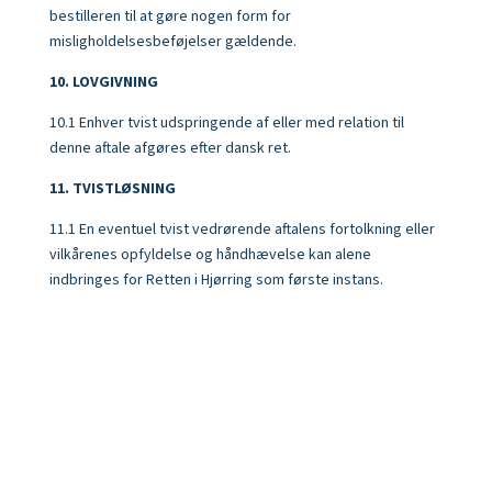
bestilleren til at gøre nogen form for
misligholdelsesbeføjelser gældende.
10. LOVGIVNING
10.1 Enhver tvist udspringende af eller med relation til
denne aftale afgøres efter dansk ret.
11. TVISTLØSNING
11.1 En eventuel tvist vedrørende aftalens fortolkning eller
vilkårenes opfyldelse og håndhævelse kan alene
indbringes for Retten i Hjørring som første instans.
R Stjerne - Grafisk design