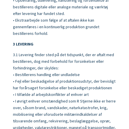
• Opbevaring, udlevering, håndtering og forsendelse af
bestillerens digitale eller analoge materiale og værktøj
efter levering har fundet sted.
• Ekstraarbejde som følge af at aftalen ikke kan
gennemføres i en kontinuerlig produktion grundet
bestillerens forhold.
3 LEVERING
3.1 Levering finder sted på det tidspunkt, der er aftalt med
bestilleren, dog med forbehold for forsinkelser eller
forhindringer, der skyldes:
• Bestillerens handling eller undladelse
• Fejl eller beskadigelse af produktionsudstyr, der bevisligt
har forårsaget forsinkelse eller beskadiget produktionen
• I tilfælde af arbejdskonflikter af enhver art
• I øvrigt enhver omstændighed som R Stjerne ikke er herre
over, såsom brand, vandskader, naturkatastrofer, krig,
mobilisering eller uforudsete militærindkaldelser af
tilsvarende omfang, rekvirering, beslaglæggelse, oprør,
uroligheder, valutarestriktioner, mangel på transportmidler,