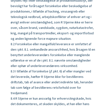
skyldes fejl i eller beskadigelse af produktions­udstyr, der
bevisligt har forårsaget forsinkelse eller beskadigelse af
produktionen, i tilfælde af hacking, virusangreb eller
teknologisk nedbrud, arbejdskonflikter af enhver art og i
øvrigt enhver omstændighed, som R Stjerne ikke er herre
over, såsom brand, vandskade, sygdom, naturkatastrofer,
krig, mangel på transportmidler, eksport- og importforbud
og anden lignende force majeure situation.
8.2 Forsinkelse eller mangelfuld leverance er omfattet af
den i pkt. 8.1. omhand­lede ansvarsfrihed, hvis årsagen til en
benyttet underleverandørs forsinkelse eller manglende
udførelse er en af de i pkt. 8.1. nævnte omstændigheder
eller ophør af underleverandørens virksomhed.
8.3 I tilfælde af forsinkelse (jf. pkt. 6) af eller mangler ved
det leverede, hæfter R Stjerne ikke for bestillerens
driftstab, tab af avance eller andet indirekte tab, herunder
tab som følge af bestillerens retsforhold over for
tredjemand.
8.4 R Stjerne er kun ansvarlig for erhvervstingskade, hvis
det dokumenteres, at skaden skyldes, at han eller hans