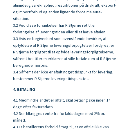
almindelig vareknaphed, restriktioner på drivkraft, eksport-
og importforbud og anden lignende force majeure-
situation.
3.2 Ved disse forsinkelser har R Stjerne ret til en
forlængelse af leveringstiden eller til at hæve aftalen.
3.3 Hvis en begivenhed som ovenstående bevirker, at
opfyldelse af R Stjerne leveringsforpligtelser fordyres, er
R Stjerne forpligtet til at opfylde leveringsforpligtelserne,
såfremt bestilleren erklærer at ville betale den af R Stjerne
beregnede merpris.
3.4 Såfremt der ikke er aftalt noget tidspunkt for levering,
bestemmer R Stjerne leveringstidspunktet.
4. BETALING
4.1 Medmindre andet er aftalt, skal betaling ske inden 14
dage efter fakturadato.
4.2 Der tillægges rente fra forfaldsdagen med 2% pr.
måned.
4.3 Er bestillerens forhold årsag til, at en aftale ikke kan