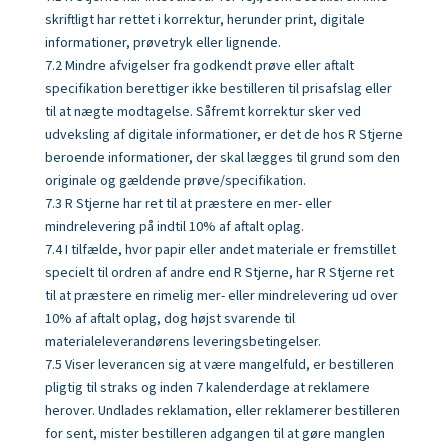
skriftligt har rettet i korrektur, herunder print, digitale
informationer, prøvetryk eller lignende.
7.2 Mindre afvigelser fra godkendt prøve eller aftalt
specifikation berettiger ikke bestilleren til prisafslag eller
til at nægte modtagelse. Såfremt korrektur sker ved
udveksling af digitale informationer, er det de hos R Stjerne
beroende informationer, der skal lægges til grund som den
originale og gældende prøve/specifikation.
7.3 R Stjerne har ret til at præstere en mer- eller
mindrelevering på indtil 10% af aftalt oplag.
7.4 I tilfælde, hvor papir eller andet materiale er fremstillet
specielt til ordren af andre end R Stjerne, har R Stjerne ret
til at præstere en rimelig mer- eller mindrelevering ud over
10% af aftalt oplag, dog højst svarende til
materialeleverandørens leveringsbetingelser.
7.5 Viser leverancen sig at være mangelfuld, er bestilleren
pligtig til straks og inden 7 kalenderdage at reklamere
herover. Undlades reklamation, eller reklamerer bestilleren
for sent, mister bestilleren adgangen til at gøre manglen