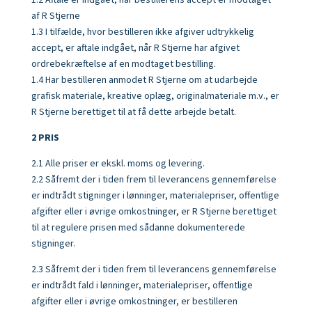
1.2 Aftale er indgået, når bestillerens accept er modtaget
af R Stjerne
1.3 I tilfælde, hvor bestilleren ikke afgiver udtrykkelig
accept, er aftale indgået, når R Stjerne har afgivet
ordrebekræftelse af en modtaget bestilling.
1.4 Har bestilleren anmodet R Stjerne om at udarbejde
grafisk materiale, kreative oplæg, originalmateriale m.v., er
R Stjerne berettiget til at få dette arbejde betalt.
2 PRIS
2.1 Alle priser er ekskl. moms og levering.
2.2 Såfremt der i tiden frem til leverancens gennemførelse
er indtrådt stigninger i lønninger, materialepriser, offentlige
afgifter eller i øvrige omkostninger, er R Stjerne berettiget
til at regulere prisen med sådanne dokumenterede
stigninger.
2.3 Såfremt der i tiden frem til leverancens gennemførelse
er indtrådt fald i lønninger, materialepriser, offentlige
afgifter eller i øvrige omkostninger, er bestilleren