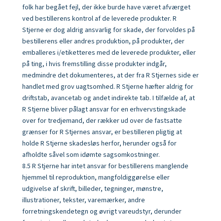
folk har begået fejl, der ikke burde have været afværget
ved bestillerens kontrol af de leverede produkter. R
Stjerne er dog aldrig an­svarlig for skade, der forvoldes på
bestillerens eller andres produktion, på produkter, der
emballeres i/etiketteres med de leverede produkter, eller
på ting, i hvis fremstilling disse produkter indgår,
medmindre det dokumenteres, at der fra R Stjernes side er
handlet med grov uagtsomhed. R Stjerne hæfter aldrig for
driftstab, avancetab og andet indirekte tab. I tilfælde af, at
R Stjerne bliver pålagt ansvar for en erhvervstingskade
over for tredjemand, der rækker ud over de fastsatte
grænser for R Stjernes ansvar, er bestilleren pligtig at
holde R Stjerne skadesløs herfor, herunder også for
afholdte såvel som idømte sagsomkostninger.
8.5 R Stjerne har intet ansvar for bestillerens manglende
hjemmel til reproduktion, mangfoldiggørelse eller
udgivelse af skrift, billeder, tegninger, mønstre,
illustrationer, tekster, varemærker, andre
forretningskendetegn og øvrigt vareudstyr, derunder