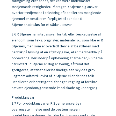
formgivning eller andet, der kan være underkastet
tredjemands rettigheder. Pådrager R Stjerne sig ansvar
overfor tredjemand i anledning af bestillerens manglende
hjemmel er bestilleren forpligtet til at holde R
Stjerne skadesløs for et sådant ansvar.
8.6 R Stjerne har intet ansvar for tab eller beskadigelse af
ejendom, som f.eks. originaler, materialer o.l. som ikke er R
Stjernes, men som er overladt denne af bestilleren med
henblik på løsning af en aftalt opgave, eller med henblik på
opbevaring, herunder på opbevaring af arbejder, R Stjerne
har udført. R Stjerne er dog an­svarlig, såfremt det
godtgøres, at tabet eller beskadigelsen skyldes grov
uagtsom adfærd udvist af R Stjerne eller dennes folk.
Bestilleren er berettiget til for egen regning at forsikre
nævnte ejendom/genstande imod skade og undergang.
Produktansvar
8.7 For produktansvar er R Stjerne ansvarlig i
overensstemmelse med de bestemmelser i
produktansvarsloven, der ikke kan fraviges ved aftale.