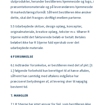
slutprodukter, herunder bestillerens hjemmeside og logo, i
præsentationsmateriale og på leverandørens hjemmeside
til markedsføringsformål. Såfremt bestilleren ikke ønsker
dette, skal det fraviges skriftligt imellem parterne.
5.5 Udarbejdede skitser, design oplæg, koncepter,
originalmateriale, kreative oplæg, tekster m.v. tilhører R
Stjerne indtil det fakturerede beløb er betalt. Betales
beløbet ikke har R Stjerne fuld ejerskab over det
udarbejdede materiale.
6 FORSINKELSE
6.1 Indtræder forsinkelse, er bestilleren med det af pkt. [3.
1.] følgende forbehold kun berettiget til at hæve aftalen,
såfremt han samtidig med aftalens indgåelse har
præciseret betydningen af, at levering sker til nøjagtig
bestemt tid.
7. MANGLER
7.1 R Stjerne har intet ansvar for fejl, som bestilleren ikke