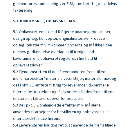
gennemføres kontinuerligt, er R Stjerne berettiget til delvis
fakturering.
5. EJENDOMSRET, OPHAVSRET M.V.
5.1 Ophavsretten til de af R Stjerne udarbejdede skitser,
design oplæg, koncepter, originalmateriale, kreative
oplæg, tekster m.v. tilkommer R Stjerne og må ikke uden
dennes godkendelse overlades til tredjemand.
Leverandørens ophavsret reguleres i henhold til
ophavsretsloven.
5.2 Ejendomsretten til de af leverandøren fremstillede
mellemprodukter/-materialer, værktøjer, materialer m.v. og
det i pkt. 5.1 anførte til brug for leverancen tilkommer R
Stjerne. Dette gælder også, hvor det således fremstillede
er særskilt faktureret over for bestilleren.
5.3 De i pkt. 5.2 omhandlede effekter m.v. må alene
anvendes til arbejder for bestilleren og opbevares kun
efter særskilt aftale herom.
5.4 Leverandøren har dog ret til at anvende de fremstillede