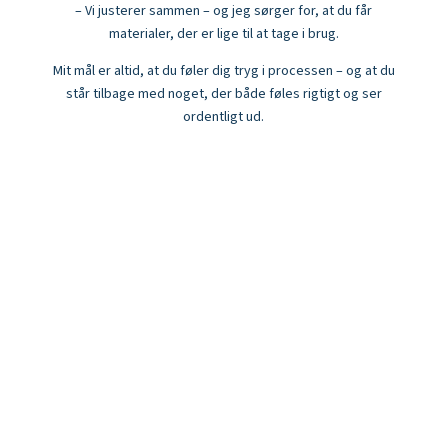
– Vi justerer sammen – og jeg sørger for, at du får
materialer, der er lige til at tage i brug.
Mit mål er altid, at du føler dig tryg i processen – og at du
står tilbage med noget, der både føles rigtigt og ser
ordentligt ud.
R Stjerne - Grafisk design
Grafisk design Nordjylland
Grafiker - Sæby - Frederikshavn - Læsø