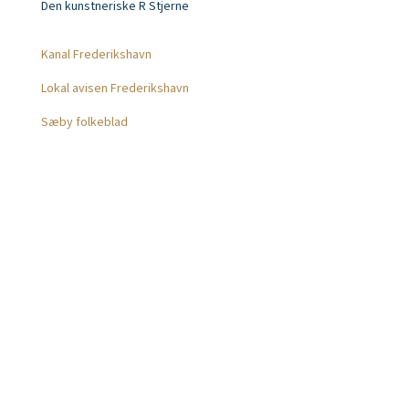
Den kunstneriske R Stjerne
Presse
Kanal Frederikshavn
Lokal avisen Frederikshavn
Sæby folkeblad
Kompetencer
Freelance markedsføring
Branding
Grafisk Design
Hjemmesider