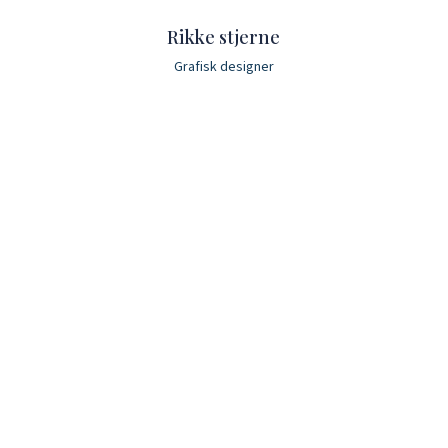
Rikke stjerne
Grafisk designer
R Stjerne - Grafisk design
Grafisk design Nordjylland
Grafiker - Sæby - Frederikshavn - Læsø