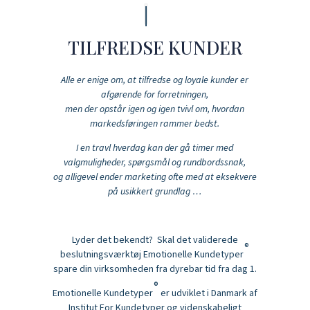
TILFREDSE KUNDER
Alle er enige om, at tilfredse og loyale kunder er
afgørende for forretningen,
men der opstår igen og igen tvivl om, hvordan
markedsføringen rammer bedst.
I en travl hverdag kan der gå timer med
valgmuligheder, spørgsmål og rundbordssnak,
og alligevel ender marketing ofte med at eksekvere
på usikkert grundlag …
Lyder det bekendt? Skal det validerede
®
beslutningsværktøj Emotionelle Kundetyper
spare din virksomheden fra dyrebar tid fra dag 1.
®
Emotionelle Kundetyper
er udviklet i Danmark af
Institut For Kundetyper og videnskabeligt