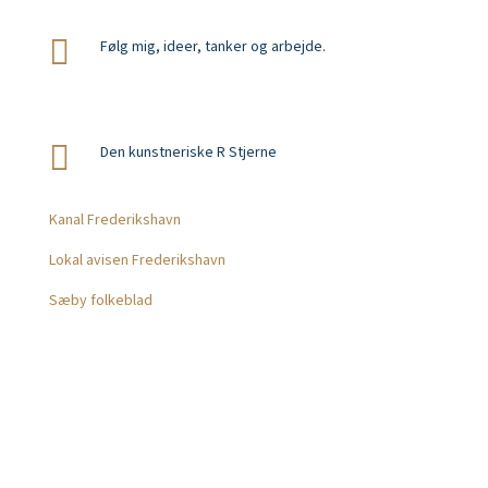

Følg mig, ideer, tanker og arbejde.

Den kunstneriske R Stjerne
Presse
Kanal Frederikshavn
Lokal avisen Frederikshavn
Sæby folkeblad
Kompetencer
Freelance markedsføring