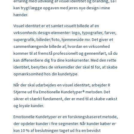
erfaring med udvikling af visuel identitet og branding, så I
kan trygt lægge opgaven med jeres nye design i mine
hænder.
Visuel identitet er et samlet visuelt billede af en
virksomheds design-elementer: logo, typografier, farver,
supergrafik, billeder/foto, hjemmeside mv. Det giver et
sammenhængende billede af, hvordan en virksomhed
kommer til at fremstå professionelt og gennemført, så du
kan differentiere dig fra dine konkurrenter. Med den rette
identitet, benyttes de virkemidler der skal til for, at skabe
opmærksomhed hos din kundetype.
Når der skal udarbejdes en visuel identitet, arbejder R
Stjerne ud fra Emotionelle Kundetyper® metoden. Det
sikrer et stærkt fundament, der er med til at skabe vækst
og loyale kunder.
Emotionelle Kundetyper er en forskningsbaseret metode,
der opdeler kunder i fire segmenter. Når kunder køber er
kun 10 % af beslutningen taget ud fra en bevidst