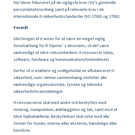
Der bliver fokuseret på de vigtigste krav i EU’s generelle
persondataforordning samt på relevante krav i de
internationale it-sikkerhedsstandarder ISO 27001 og 27002.
Formål
Idet brugen af it anses for at være en meget vigtig
forudsætning for R Stjerne`s eksistens, vil det være
nødvendigt at sikre virksomhedens it-ressourcer (data,
software, hardware og kommunikationsforbindelser).
Derfor vil vi etablere og vedligeholde en afbalanceret it-
sikkerhed, som i denne sammenhæng omfatter alle
nødvendige organisatoriske, fysiske og tekniske
sikkerhedsforanstaltninger.
It-ressourcerne skal med andre ord beskyttes mod
misbrug, manipulation, ødelæggelse og tab, samt mod at
blive fejlbehæftede. Beskyttelsen skal virke mod alle
former for trusler, interne eller eksterne, hændelige eller
bevidste.