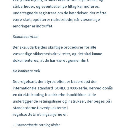
ved gennemgang af såvel kendte som nye trusler og
sårbarheder, og eventuelle nye tiltag kan indføres.
Undertegnede registrere om de hændelser, der måtte
være sket, opdaterer risikobillede, når væsentlige
ændringer er indtruffet.
Dokumentation
Der skal udarbejdes skriftlige procedurer for alle
væsentlige sikkerhedsaktiviteter, og det skal kunne
dokumenteres, at de har været gennemført.
De konkrete mål
Det regelsæt, der styres efter, er baseret på den
internationale standard ISO/IEC 27000-serie. Herved opnås
en direkte kobling fra sikkerhedspolitikken til de
underliggende retningslinjer og instrukser, der peges på i
standarderne.
Hovedpunkterne i
regelsættet/retningslinjerne er:
1. Overordnede retningslinjer