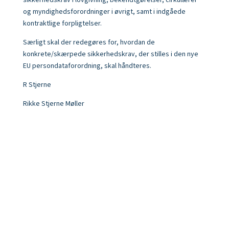
sikkerhedskrav i lovgivning, bekendtgørelser, cirkulærer
og myndighedsforordninger i øvrigt, samt i indgåede
kontraktlige forpligtelser.
Særligt skal der redegøres for, hvordan de
konkrete/skærpede sikkerhedskrav, der stilles i den nye
EU persondataforordning, skal håndteres.
R Stjerne
Rikke Stjerne Møller
R Stjerne - Grafisk design