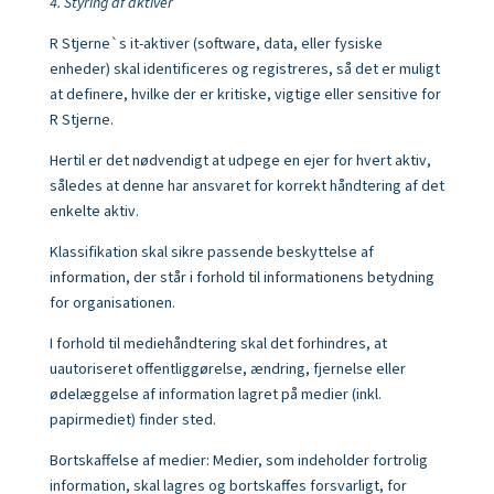
4. Styring af aktiver
R Stjerne`s it-aktiver (software, data, eller fysiske
enheder) skal identificeres og registreres, så det er muligt
at definere, hvilke der er kritiske, vigtige eller sensitive for
R Stjerne.
Hertil er det nødvendigt at udpege en ejer for hvert aktiv,
således at denne har ansvaret for korrekt håndtering af det
enkelte aktiv.
Klassifikation skal sikre passende beskyttelse af
information, der står i forhold til informationens betydning
for organisationen.
I forhold til mediehåndtering skal det forhindres, at
uautoriseret offentliggørelse, ændring, fjernelse eller
ødelæggelse af information lagret på medier (inkl.
papirmediet) finder sted.
Bortskaffelse af medier: Medier, som indeholder fortrolig
information, skal lagres og bortskaffes forsvarligt, for