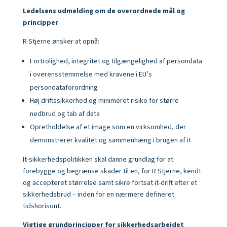
Ledelsens udmelding om de overordnede mål og
principper
R Stjerne ønsker at opnå:
Fortrolighed, integritet og tilgængelighed af persondata
i overensstemmelse med kravene i EU’s
persondataforordning
Høj driftssikkerhed og minimeret risiko for større
nedbrud og tab af data
Opretholdelse af et image som en virksomhed, der
demonstrerer kvalitet og sammenhæng i brugen af it
It-sikkerhedspolitikken skal danne grundlag for at
forebygge og begrænse skader til en, for R Stjerne, kendt
og accepteret størrelse
samt sikre fortsat it-drift efter et
sikkerhedsbrud – inden for en nærmere defineret
tidshorisont.
Vigtige grundprincipper for sikkerhedsarbejdet