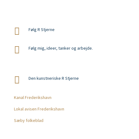
Forretningsbetingelser webshop
So Me

Følg R Stjerne

Følg mig, ideer, tanker og arbejde.

Den kunstneriske R Stjerne
Presse
Kanal Frederikshavn
Lokal avisen Frederikshavn
Sæby folkeblad