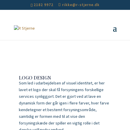
2182 9972
rikke@r-stjerne.dk
LOGO DESIGN
Som led i udarbejdelsen af visuel identitet, er her
lavet et logo der skal få forsyningens forskellige
services synliggjort. Det er gjort ved at lave en
dynamisk form der går igen i flere farver, hver farve
kendetegner et bestemt forsyningsområde,
samtidig er formen med til at vise den
forsyningskæde der spiller en vigtig rolle i det