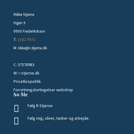
Rikke Stjerne
Vigen 9
9900 Frederikshavn
T:
2182 9972
M: rikke@r-stjerne.dk
C:
37578983
W:
r-stjerne.dk
Privatlivspolitik
Forretningsbetingelser webshop
So Me
Følg R Stjerne

Følg mig, ideer, tanker og arbejde.
