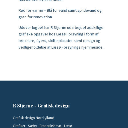
danske velfærdssamfund.
Rød for varme – Blå for vand samt spildevand og
grøn for renovation.
Udover logoet har R Stjerne udarbejdet adskillige
grafiske opgaver hos Læsø Forsyning i form af
brochure, flyers, skilte plakater samt design og
vedligeholdelse af Læsø Forsynings hjemmeside.
R Stjerne - Grafisk design
Grafisk design Nordjylland
Grafiker - Sæby - Frederikshavn - Læsø