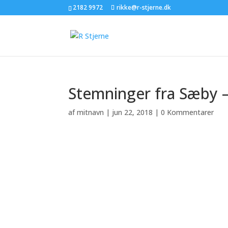
Skip
2182 9972
rikke@r-stjerne.dk
to
content
Stemninger fra Sæby 
af
mitnavn
|
jun 22, 2018
|
0 Kommentarer