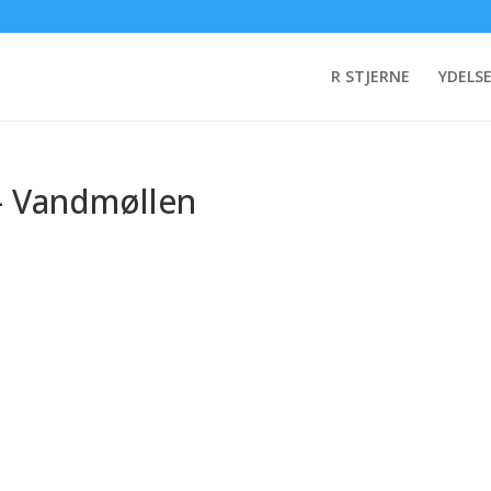
R STJERNE
YDELS
– Vandmøllen