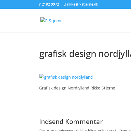
2182 9972
rikke@r-stjerne.dk
grafisk design nordjyl
Grafisk design Nordjylland Rikke Stjerne
Indsend Kommentar
Din e-mailadresse vil ikke blive publiceret.
Kræve